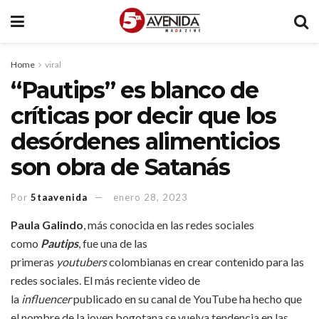
Home
viral
“Pautips” es blanco de
críticas por decir que los
desórdenes alimenticios
son obra de Satanás
Por
5taavenida
enero 28, 2023
Paula Galindo
, más conocida en las redes sociales
como
Pautips
, fue una de las
primeras
youtubers
colombianas en crear contenido para las
redes sociales. El más reciente video de
la
influencer
publicado en su canal de YouTube ha hecho que
el nombre de la joven bogotana se vuelva tendencia en las