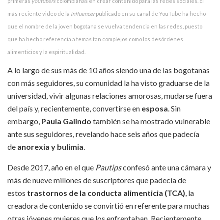
primeras
youtubers
colombianas en crear contenido para las redes sociales. El
más reciente video de la
influencer
publicado en su canal de YouTube ha hecho
que el nombre de la joven bogotana se vuelva tendencia en las redes, puesto
que ha hecho referencia a temas tan complejos como los desórdenes
alimenticios y la espiritualidad.
A lo largo de sus más de 10 años siendo una de las bogotanas
con más seguidores, su comunidad la ha visto graduarse de la
universidad, vivir algunas relaciones amorosas, mudarse fuera
del país y, recientemente, convertirse en
esposa
. Sin
embargo,
Paula Galindo
también se ha mostrado vulnerable
ante sus seguidores, revelando hace seis años que padecía
de
anorexia y bulimia
.
Desde 2017, año en el que
Pautips
confesó ante una cámara y
más de nueve millones de suscriptores que padecía de
estos
trastornos de la conducta alimenticia (TCA)
, la
creadora de contenido se convirtió en referente para muchas
otras jóvenes mujeres que los enfrentaban. Recientemente,