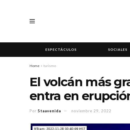
ESPECTÁCULOS
SOCIALES
Home
turismo
El volcán más g
entra en erupció
Por
5taavenida
noviembre 29, 2022