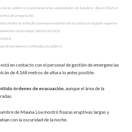
ea de la cumbre y no amenazan a las comunidades de la ladera”, dijo el USGS en
imientos de preparación.
stados Unidos en el Pacífico permanecedentro de la cuenca en la parte superior
idamente cuesta abajo”, advirtió el USGS.
 tuiteó:
rupción permanece confinada a la caldera”.
está en contacto con el personal de gestión de emergencias
lcán de 4.168 metros de altura lo antes posible.
mitido órdenes de evacuación
, aunque el área de la
rradas.
cumbre de Mauna Loa mostró fisuras eruptivas largas y
taban con la oscuridad de la noche.