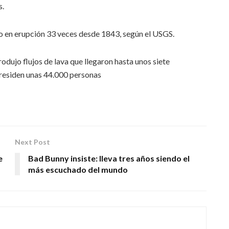
s.
do en erupción 33 veces desde 1843, según el USGS.
odujo flujos de lava que llegaron hasta unos siete
 residen unas 44.000 personas
Next Post
e
Bad Bunny insiste: lleva tres años siendo el
más escuchado del mundo