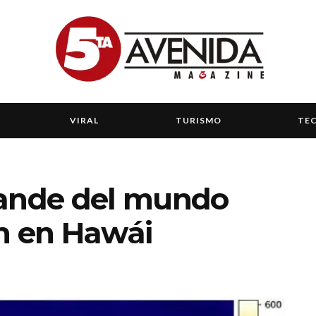
VIRAL
TURISMO
TE
rande del mundo
n en Hawái