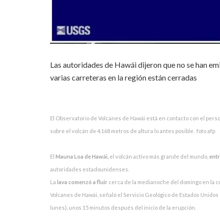
Las autoridades de Hawái dijeron que no se han emi
varias carreteras en la región están cerradas
El Observatorio de Volcanes de Hawái está en contacto con el per
sobre el volcán de 4.168 metros de altura lo antes posible. foto afp
El
Mauna Loa de Hawái,
el volcán activo más grande del mundo,
entr
autoridades estadounidenses.
La
lava comenzó a fluir
cerca de la medianoche del domingo en la c
Volcanes de Hawái, señaló el Servicio Geológico de Estados Unidos 
lunes), unos 15 minutos después del inicio de la erupción.