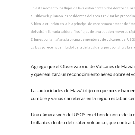
En este momento, los flujos de lava están contenidos dentro del ár
su sitio web, y llamó a los residentes del área a revisar los proced
Si bien la erupción en la isla principal de este remoto estado de E
del volcán, llamada caldera, “los flujos de lava pueden moverse ráp
El lunes por la mañana, la oficina de monitoreo de volcanes del USGS
La lava parece haber fluido fuera de la caldera, pero por ahora la e
Agregó que el Observatorio de Volcanes de Hawái 
y que realizará un reconocimiento aéreo sobre el vo
Las autoridades de Hawái dijeron que
no se han e
cumbre y varias carreteras en la región estaban ce
Una cámara web del USGS en el borde norte de la 
brillantes dentro del cráter volcánico, que contras