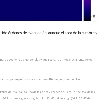
tido órdenes de evacuación, aunque el área de la cumbre y
sonal de gestión de emergencias y que realizará un reconocimiento aéreo
ó en erupción por primera vez en casi 40 años
, informaron el lunes
umbre del Mauna Loa, uno de los cinco volcanes del Parque Nacional de los
(USGS, por sus siglas en inglés) a las 23H45 del domingo (09H45 GMT del