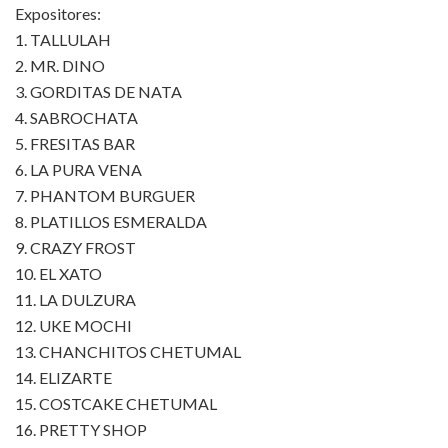
Expositores:
1.⁠ ⁠TALLULAH
2.⁠ ⁠MR. DINO
3.⁠ ⁠GORDITAS DE NATA
4.⁠ ⁠SABROCHATA
5.⁠ ⁠FRESITAS BAR
6.⁠ ⁠LA PURA VENA
7.⁠ ⁠PHANTOM BURGUER
8.⁠ ⁠PLATILLOS ESMERALDA
9.⁠ ⁠CRAZY FROST
10.⁠ ⁠EL XATO
11.⁠ ⁠LA DULZURA
12.⁠ ⁠UKE MOCHI
13.⁠ ⁠CHANCHITOS CHETUMAL
14.⁠ ⁠ELIZARTE
15.⁠ ⁠COSTCAKE CHETUMAL
16.⁠ ⁠PRETTY SHOP