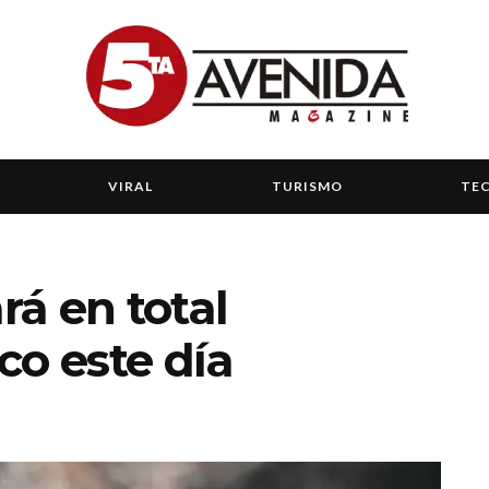
VIRAL
TURISMO
TE
rá en total
co este día