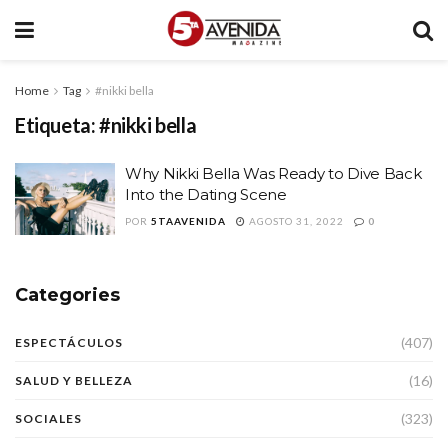
Home
Tag
#nikki bella
Etiqueta:
#nikki bella
Why Nikki Bella Was Ready to Dive Back
Into the Dating Scene
POR
5TAAVENIDA
AGOSTO 31, 2022
0
Categories
(407)
ESPECTÁCULOS
(16)
SALUD Y BELLEZA
(323)
SOCIALES