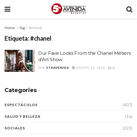
Home
Tag
#chanel
Etiqueta:
#chanel
Our Fave Looks From the Chanel Métiers
d’Art Show
POR
5TAAVENIDA
AGOSTO 31, 2022
0
Categories
(407)
ESPECTÁCULOS
(16)
SALUD Y BELLEZA
(323)
SOCIALES