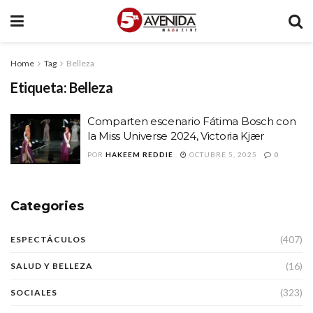
Home
Tag
Belleza
Etiqueta:
Belleza
Comparten escenario Fátima Bosch con
la Miss Universe 2024, Victoria Kjær
POR
HAKEEM REDDIE
OCTUBRE 5, 2025
0
Categories
(407)
ESPECTÁCULOS
(16)
SALUD Y BELLEZA
(323)
SOCIALES