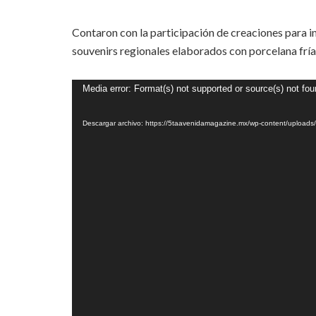
Contaron con la participación de creaciones para in
souvenirs regionales elaborados con porcelana fría
Reproductor
Media error: Format(s) not supported or source(s) not fo
de
vídeo
Descargar archivo: https://5taavenidamagazine.mx/wp-content/uplo