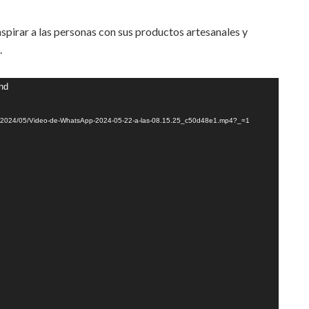
spirar a las personas con sus productos artesanales y
.
und
ads/2024/05/Video-de-WhatsApp-2024-05-22-a-las-08.15.25_c50d48e1.mp4?_=1