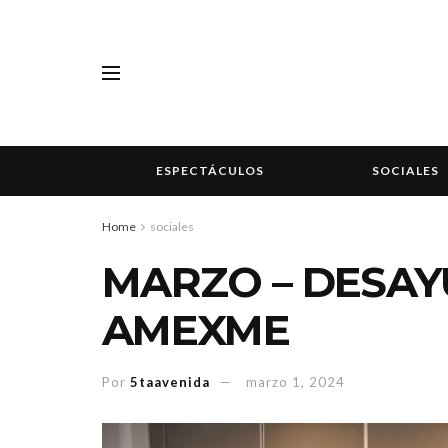
ESPECTÁCULOS
SOCIALES
Home
sociales
MARZO – DESA
AMEXME
Por
5taavenida
marzo 1, 2024