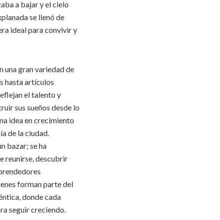
aba a bajar y el cielo
xplanada se llenó de
a ideal para convivir y
n una gran variedad de
 hasta artículos
flejan el talento y
ruir sus sueños desde lo
una idea en crecimiento
a de la ciudad.
n bazar; se ha
 reunirse, descubrir
mprendedores
ienes forman parte del
éntica, donde cada
a seguir creciendo.