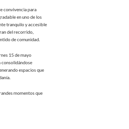
e convivencia para
gradable en uno de los
te tranquilo y accesible
ran del recorrido,
entido de comunidad.
iernes 15 de mayo
a consolidándose
 generando espacios que
danía.
 grandes momentos que