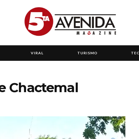
VIRAL
TURISMO
TE
ve Chactemal