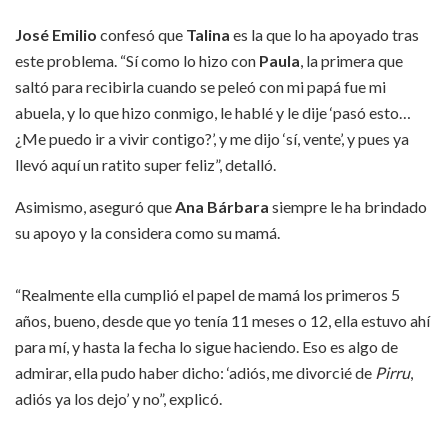
José Emilio
confesó que
Talina
es la que lo ha apoyado tras
este problema. “Sí como lo hizo con
Paula
, la primera que
saltó para recibirla cuando se peleó con mi papá fue mi
abuela, y lo que hizo conmigo, le hablé y le dije ‘pasó esto…
¿Me puedo ir a vivir contigo?’, y me dijo ‘sí, vente’, y pues ya
llevó aquí un ratito super feliz”, detalló.
Asimismo, aseguró que
Ana Bárbara
siempre le ha brindado
su apoyo y la considera como su mamá.
“Realmente ella cumplió el papel de mamá los primeros 5
años, bueno, desde que yo tenía 11 meses o 12, ella estuvo ahí
para mí, y hasta la fecha lo sigue haciendo. Eso es algo de
admirar, ella pudo haber dicho: ‘adiós, me divorcié de
Pirru
,
adiós ya los dejo’ y no”, explicó.