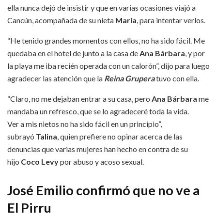
ella nunca dejó de insistir y que en varias ocasiones viajó a
Cancún, acompañada de su nieta
María
, para intentar verlos.
“He tenido grandes momentos con ellos, no ha sido fácil. Me
quedaba en el hotel de junto a la casa de
Ana Bárbara
, y por
la playa me iba recién operada con un calorón”, dijo para luego
agradecer las atención que la
Reina Grupera
tuvo con ella.
“Claro, no me dejaban entrar a su casa, pero
Ana Bárbara
me
mandaba un refresco, que se lo agradeceré toda la vida.
Ver a mis nietos no ha sido fácil en un principio”,
subrayó
Talina
, quien prefiere no opinar acerca de las
denuncias que varias mujeres han hecho en contra de su
hijo
Coco Levy
por abuso y acoso sexual.
José Emilio confirmó que no ve a
El Pirru