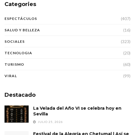
Categories
(407)
ESPECTÁCULOS
(16)
SALUD Y BELLEZA
(323)
SOCIALES
(20)
TECNOLOGIA
(60)
TURISMO
(99)
VIRAL
Destacado
La Velada del Año VI se celebra hoy en
Sevilla
JULIO 25, 2026
Festival de la Alegría en Chetumal | Así se