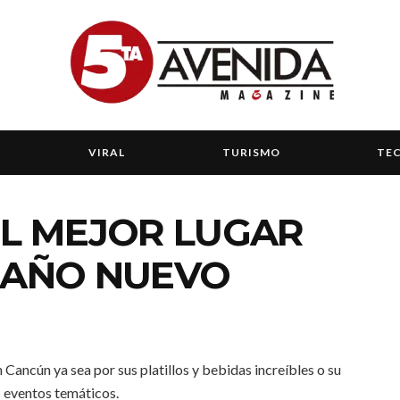
VIRAL
TURISMO
TE
EL MEJOR LUGAR
 AÑO NUEVO
Cancún ya sea por sus platillos y bebidas increíbles o su
s eventos temáticos.