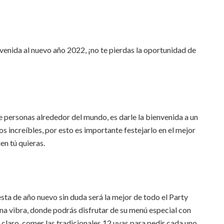
envenida al nuevo año 2022, ¡no te pierdas la oportunidad de
e personas alrededor del mundo, es darle la bienvenida a un
 increíbles, por esto es importante festejarlo en el mejor
en tú quieras.
iesta de año nuevo sin duda será la mejor de todo el Party
na vibra, donde podrás disfrutar de su menú especial con
y claro, comer las tradicionales 12 uvas para pedir cada uno