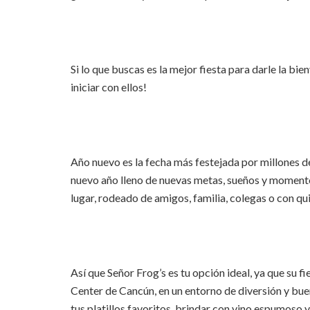
Si lo que buscas es la mejor fiesta para darle la bi
iniciar con ellos!
Año nuevo es la fecha más festejada por millones d
nuevo año lleno de nuevas metas, sueños y momentos
lugar, rodeado de amigos, familia, colegas o con qui
Así que Señor Frog’s es tu opción ideal, ya que su f
Center de Cancún, en un entorno de diversión y bue
tus platillos favoritos, brindar con vino espumoso 