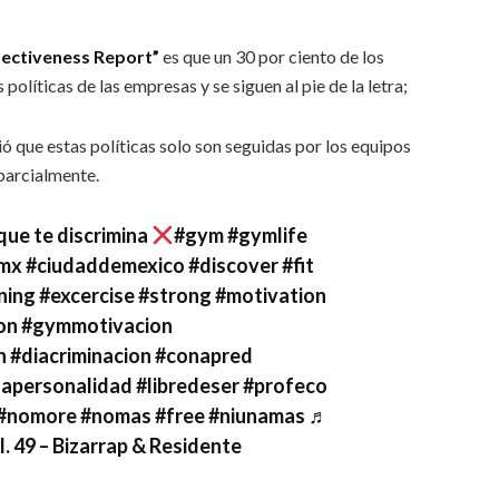
fectiveness Report”
es que un 30 por ciento de los
políticas de las empresas y se siguen al pie de la letra;
ió que estas políticas solo son seguidas por los equipos
 parcialmente.
que te discrimina
#gym
#gymlife
mx
#ciudaddemexico
#discover
#fit
ning
#excercise
#strong
#motivation
on
#gymmotivacion
n
#diacriminacion
#conapred
lapersonalidad
#libredeser
#profeco
#nomore
#nomas
#free
#niunamas
♬
. 49 – Bizarrap & Residente