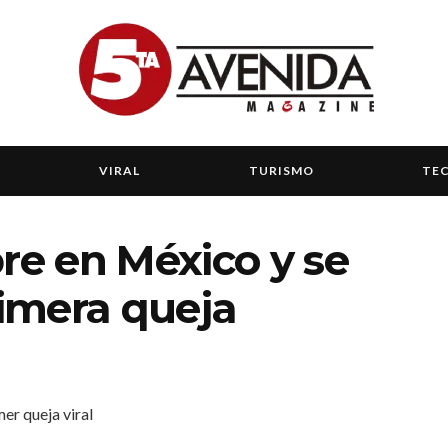
VIRAL
TURISMO
TE
bre en México y se
rimera queja
er queja viral