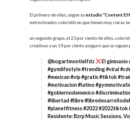
El primero de ellos, según su
estudio “Content Ef
entrevistados coincidió en que tienen muy claras las 
un segundo grupo, el 23 por ciento de ellos, coincid
creativos y un 19 por ciento aseguró que se siguen
@bogartmontielfdz
El gimnasio 
#gymlifestyle
#trending
#viral
#cd
#mexican
#vip
#gratis
#tiktok
#trai
#motivacion
#latino
#gymmotivati
#gobiernodemexico
#discriminatio
#libertad
#libre
#libredesarrollode
#planetfitness
#2022
#2022tiktok
Residente: Bzrp Music Sessions, Vol