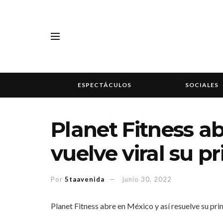
ESPECTÁCULOS
SOCIALES
Planet Fitness a
vuelve viral su p
Por
5taavenida
junio 30, 2022
Planet Fitness abre en México y así resuelve su prim