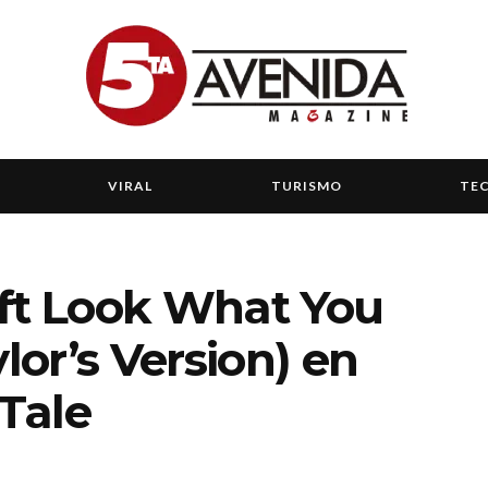
VIRAL
TURISMO
TE
ift Look What You
or’s Version) en
Tale