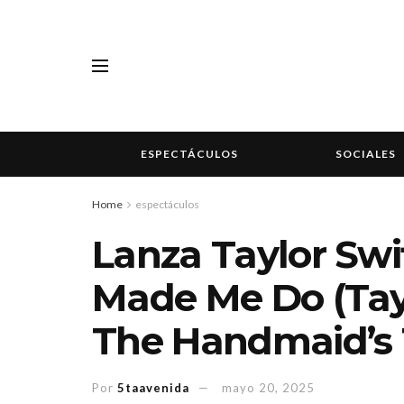
ESPECTÁCULOS
SOCIALES
Home
espectáculos
Lanza Taylor Sw
Made Me Do (Tayl
The Handmaid’s 
Por
5taavenida
mayo 20, 2025