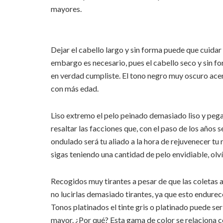
mayores.
Dejar el cabello largo y sin forma puede que cuidar
embargo es necesario, pues el cabello seco y sin f
en verdad cumpliste. El tono negro muy oscuro acent
con más edad.
Liso extremo el pelo peinado demasiado liso y pegad
resaltar las facciones que, con el paso de los años 
ondulado será tu aliado a la hora de rejuvenecer tu
sigas teniendo una cantidad de pelo envidiable, olví
Recogidos muy tirantes a pesar de que las coletas al
no lucirlas demasiado tirantes, ya que esto endurece
Tonos platinados el tinte gris o platinado puede ser
mayor. ¿Por qué? Esta gama de color se relaciona co