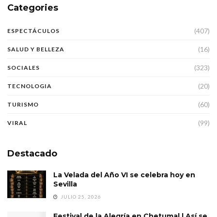
Categories
(407)
ESPECTÁCULOS
(16)
SALUD Y BELLEZA
(323)
SOCIALES
(20)
TECNOLOGIA
(60)
TURISMO
(99)
VIRAL
Destacado
La Velada del Año VI se celebra hoy en
Sevilla
JULIO 25, 2026
Festival de la Alegría en Chetumal | Así se