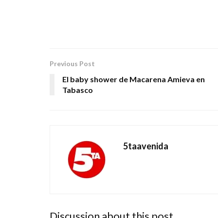
Previous Post
El baby shower de Macarena Amieva en
Tabasco
5taavenida
Discussion about this post